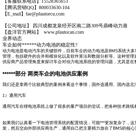
【客服联系电话】15528365653
【腾讯营销QQ】800033630-104
【E_mail】fae@pfautoecu.com
【公司地址】 四川成都龙泉经开区南二路309号鼎峰动力港
【盘沣官方网站】 www.pfautocan.com
业界动态
车企如何******动力电池的稳定性?
动力电池是电动汽车的关键部件，目前车企的动力电池及BMS系统大多
管理，包括硬件的合并和模块化以及软件算法和数据分析等。这种管理直
供应商产品管理角度来探讨车企对动力电池系统的管理问题，尤其是在
******部分 两类车企的电池供应案例
我们还是拿两个比较典型的案例来看这个事情，国外选通用、国内选北
1）通用汽车
通用汽车在锂电池系统上做了很多的量产项目的尝试，把各种技术路线
如果我们认真看一下电池管理系统的配置情况，可能***更加复杂了，这里
发，然后交由外部供应商生产，通用自己把主要精力放在了BMS的核