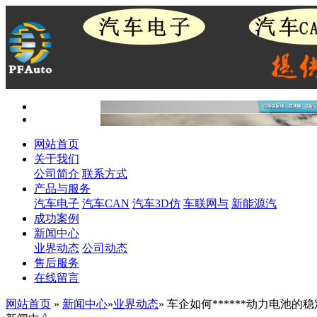
网站首页
关于我们
公司简介
联系方式
产品与服务
汽车电子
汽车CAN
汽车3D仿
车联网与
新能源汽
成功案例
新闻中心
业界动态
公司动态
售后服务
在线留言
网站首页
»
新闻中心
»
业界动态
» 车企如何******动力电池的稳