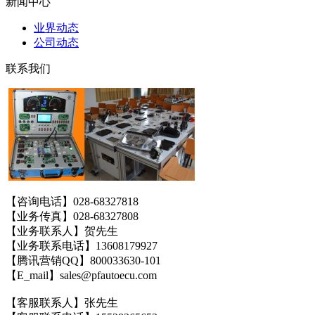
新闻中心
业界动态
公司动态
联系我们
【咨询电话】028-68327818
【业务传真】028-68327808
【业务联系人】贺先生
【业务联系电话】13608179927
【腾讯营销QQ】800033630-101
【E_mail】sales@pfautoecu.com
【客服联系人】张先生